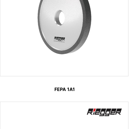
FEPA 1A1