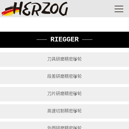
RIEGGER
刀具研磨精密砂轮
段差研磨精密砂轮
刀片研磨精密砂轮
高速切割精密砂轮
外圆研磨精密砂轮