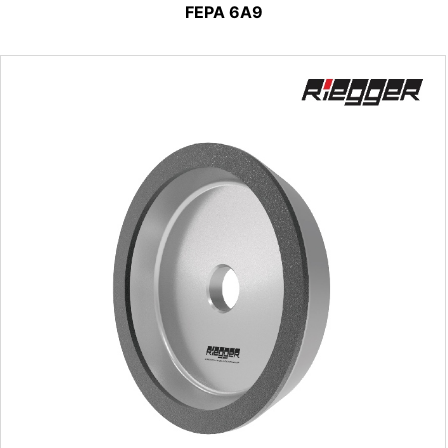
FEPA 6A9