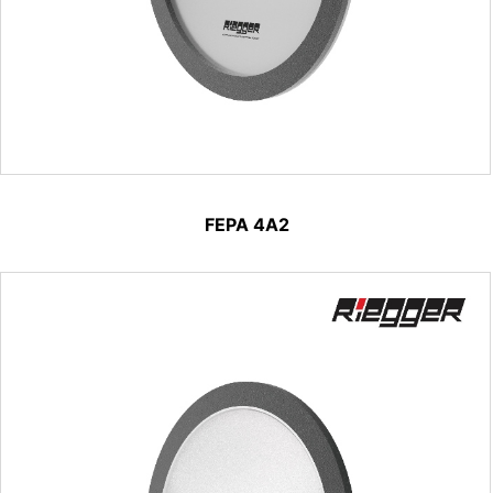
FEPA 4A2